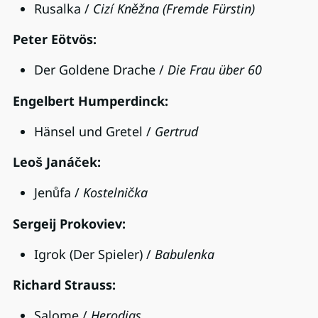
Rusalka /
Cizí Kn
ěžna (Fremde Fürstin)
Peter Eötvös:
Der Goldene Drache /
Die Frau über 60
Engelbert Humperdinck:
Hänsel und Gretel /
Gertrud
Leoš Janáček:
Jenůfa /
Kostelnička
Sergeij Prokoviev:
Igrok (Der Spieler) /
Babulenka
Richard Strauss:
Salome /
Herodias