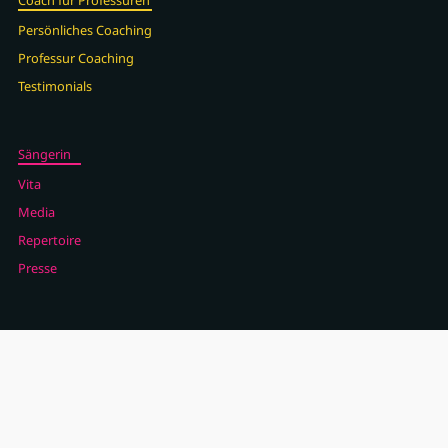
Coach für Professuren
Persönliches Coaching
Professur Coaching
Testimonials
Sängerin
Vita
Media
Repertoire
Presse
Blog
Aktuelles
KunstReGen
Kontakt