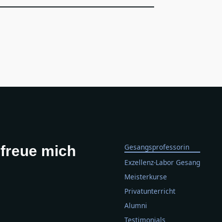
Gesangsprofessorin
 freue mich
Exzellenz-Labor Gesang
Meisterkurse
Privatunterricht
Alumni
Testimonials