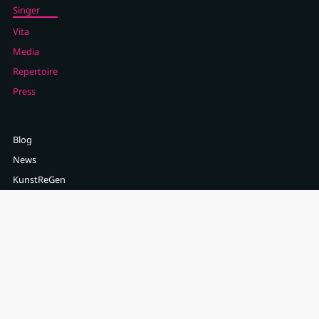
Singer
Vita
Media
Repertoire
Press
Blog
News
KunstReGen
Contact
Newsletter
Imprint (German)
Data privacy (German)